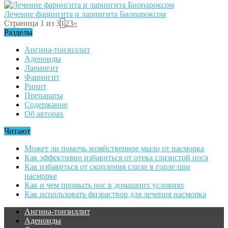
Лечение фарингита и ларингита Биопароксом
Страница 1 из 3
1
2
3
»
Разделы
Ангина-тонзиллит
Аденоиды
Ларингит
Фарингит
Ринит
Препараты
Содержание
Об авторах
Читают
Может ли помочь хозяйственное мыло от насморка
Как эффективно избавиться от отека слизистой носа
Как избавиться от скопления слизи в горле при
насморке
Как и чем промыть нос в домашних условиях
Как использовать физраствор для лечения насморка
Ангина-тонзиллит
Аденоиды