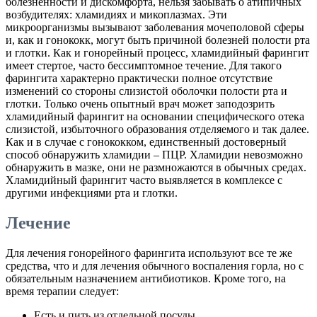
болезненности и дискомфорта, нельзя забывать о атипичных
возбудителях: хламидиях и микоплазмах. Эти
микроорганизмы вызывают заболевания мочеполовой сферы
и, как и гонококк, могут быть причиной болезней полости рта
и глотки. Как и гонорейный процесс, хламидийный фарингит
имеет стертое, часто бессимптомное течение. Для такого
фарингита характерно практически полное отсутствие
изменений со стороны слизистой оболочки полости рта и
глотки. Только очень опытный врач может заподозрить
хламидийный фарингит на основании специфического отека
слизистой, избыточного образования отделяемого и так далее.
Как и в случае с гонококком, единственный достоверный
способ обнаружить хламидии – ПЦР. Хламидии невозможно
обнаружить в мазке, они не размножаются в обычных средах.
Хламидийный фарингит часто выявляется в комплексе с
другими инфекциями рта и глотки.
Лечение
Для лечения гонорейного фарингита используют все те же
средства, что и для лечения обычного воспаления горла, но с
обязательным назначением антибиотиков. Кроме того, на
время терапии следует:
Есть и пить из отдельной посуды.