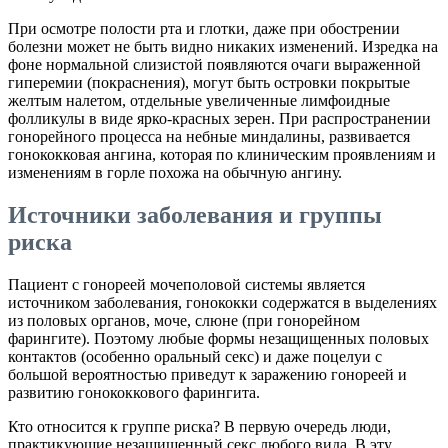
При осмотре полости рта и глотки, даже при обострении
болезни может не быть видно никаких изменений. Изредка на
фоне нормальной слизистой появляются очаги выраженной
гиперемии (покраснения), могут быть островки покрытые
желтым налетом, отдельные увеличенные лимфоидные
фолликулы в виде ярко-красных зерен. При распространении
гонорейного процесса на небные миндалины, развивается
гонококковая ангина, которая по клиническим проявлениям и
изменениям в горле похожа на обычную ангину.
Источники заболевания и группы
риска
Пациент с гонореей мочеполовой системы является
источником заболевания, гонококки содержатся в выделениях
из половых органов, моче, слюне (при гонорейном
фарингите). Поэтому любые формы незащищенных половых
контактов (особенно оральный секс) и даже поцелуи с
большой вероятностью приведут к заражению гонореей и
развитию гонококкового фарингита.
Кто относится к группе риска? В первую очередь люди,
практикующие незащищенный секс любого вида. В эту