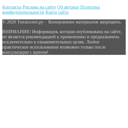
Контакты
Реклама на сайте
Об авторах
Политика
конфиденциальности
Карта сайта
© 2026 Тонзиллит.ру · Копирование материалов запрещено.
ВНИМАНИЕ! Информация, которая опубликована на сайте,
не является рекомендацией к применению и предназначена
исключительно в ознакомительных целях. Любое
практическое использование возможно только после
консультации с врачом!