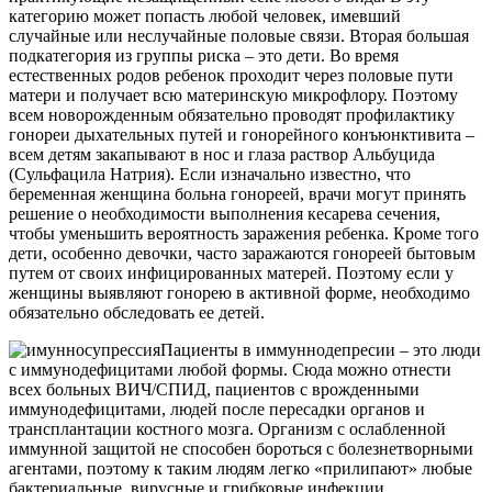
категорию может попасть любой человек, имевший
случайные или неслучайные половые связи. Вторая большая
подкатегория из группы риска – это дети. Во время
естественных родов ребенок проходит через половые пути
матери и получает всю материнскую микрофлору. Поэтому
всем новорожденным обязательно проводят профилактику
гонореи дыхательных путей и гонорейного конъюнктивита –
всем детям закапывают в нос и глаза раствор Альбуцида
(Сульфацила Натрия). Если изначально известно, что
беременная женщина больна гонореей, врачи могут принять
решение о необходимости выполнения кесарева сечения,
чтобы уменьшить вероятность заражения ребенка. Кроме того
дети, особенно девочки, часто заражаются гонореей бытовым
путем от своих инфицированных матерей. Поэтому если у
женщины выявляют гонорею в активной форме, необходимо
обязательно обследовать ее детей.
Пациенты в иммуннодепресии – это люди
с иммунодефицитами любой формы. Сюда можно отнести
всех больных ВИЧ/СПИД, пациентов с врожденными
иммунодефицитами, людей после пересадки органов и
трансплантации костного мозга. Организм с ослабленной
иммунной защитой не способен бороться с болезнетворными
агентами, поэтому к таким людям легко «прилипают» любые
бактериальные, вирусные и грибковые инфекции.