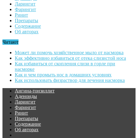
Ларингит
Фарингит
Ринит
Препараты
Содержание
Об авторах
Читают
Может ли помочь хозяйственное мыло от насморка
Как эффективно избавиться от отека слизистой носа
Как избавиться от скопления слизи в горле при
насморке
Как и чем промыть нос в домашних условиях
Как использовать физраствор для лечения насморка
Ангина-тонзиллит
Аденоиды
Ларингит
Фарингит
Ринит
Препараты
Содержание
Об авторах