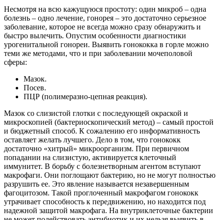
Несмотря на всю кажущуюся простоту: один микроб – одна
болезнь – одно лечение, гонорея – это достаточно серьезное
заболевание, которое не всегда можно сразу обнаружить и
быстро вылечить. Опустим особенности диагностики
урогенитальной гонореи. Выявить гонококка в горле можно
теми же методами, что и при заболевании мочеполовой
сферы:
Мазок.
Посев.
ПЦР (полимеразно-цепная реакция).
Мазок со слизистой глотки с последующей окраской и
микроскопией (бактериоскопический метод) – самый простой
и бюджетный способ. К сожалению его информативность
оставляет желать лучшего. Дело в том, что гонококк
достаточно «хитрый» микроорганизм. При первичном
попадании на слизистую, активируется клеточный
иммунитет. В борьбу с болезнетворным агентом вступают
макрофаги. Они поглощают бактерию, но не могут полностью
разрушить ее. Это явление называется незавершенным
фагоцитозом. Такой проглоченный макрофагом гонококк
утрачивает способность к передвижению, но находится под
надежной защитой макрофага. На внутриклеточные бактерии
не может подействовать антибиотик и их нельзя выявить в