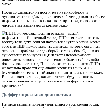
мазке.
Посев со слизистой из носа и зева на микрофлору и
чувствительность (бактериологический метод) является более
информативным, но как показывает практика, гонококки в
чистом виде высеиваются крайне редко.
Полимеразная цепная реакция – самый
информативный и точный метод. ПЦР выявляет антигены
возбудителя, даже если он находится внутри клетки. Кроме
того при ПЦР можно выявить антитела, которые организм
человека вырабатывает для борьбы с микробом. Одним из
существенных минусов ПЦР является невозможность
определить остроту процесса: человек болеет сейчас, либо
болел много лет назад. При положительном анализе (ПЦР)
желательно провести еще анализ крови из вены- ИФА
(иммунофлюоресцентный анализ) на антитела к гонококкам.
В зависимости от того, какие антитела буду повышены,
можно установить острый гонококковый фарингит или
хронический.
Дифференциальная диагностика
Пытаясь выявить причину длительного воспаления горла,