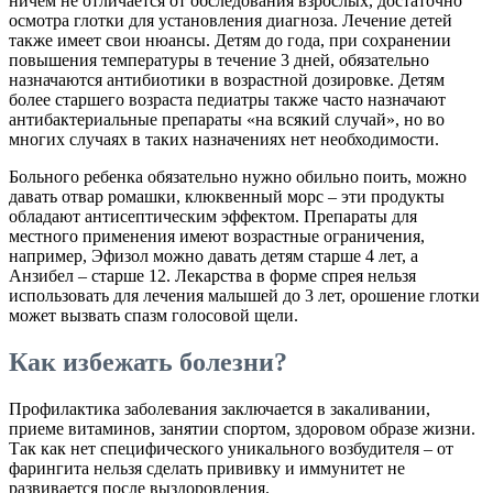
ничем не отличается от обследования взрослых, достаточно
осмотра глотки для установления диагноза. Лечение детей
также имеет свои нюансы. Детям до года, при сохранении
повышения температуры в течение 3 дней, обязательно
назначаются антибиотики в возрастной дозировке. Детям
более старшего возраста педиатры также часто назначают
антибактериальные препараты «на всякий случай», но во
многих случаях в таких назначениях нет необходимости.
Больного ребенка обязательно нужно обильно поить, можно
давать отвар ромашки, клюквенный морс – эти продукты
обладают антисептическим эффектом. Препараты для
местного применения имеют возрастные ограничения,
например, Эфизол можно давать детям старше 4 лет, а
Анзибел – старше 12. Лекарства в форме спрея нельзя
использовать для лечения малышей до 3 лет, орошение глотки
может вызвать спазм голосовой щели.
Как избежать болезни?
Профилактика заболевания заключается в закаливании,
приеме витаминов, занятии спортом, здоровом образе жизни.
Так как нет специфического уникального возбудителя – от
фарингита нельзя сделать прививку и иммунитет не
развивается после выздоровления.