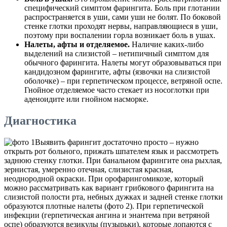
специфический симптом фарингита. Боль при глотании
распространяется в уши, сами уши не болят. По боковой
стенке глотки проходят нервы, направляющиеся в уши,
поэтому при воспалении горла возникает боль в ушах.
Налеты, афты и отделяемое.
Наличие каких-либо
выделений на слизистой – нетипичный симптом для
обычного фарингита. Налеты могут образовываться при
кандидозном фарингите, афты (язвочки на слизистой
оболочке) – при герпетическом процессе, ветряной оспе.
Гнойное отделяемое часто стекает из носоглотки при
аденоидите или гнойном насморке.
Диагностика
Выявить фарингит достаточно просто – нужно
открыть рот больного, прижать шпателем язык и рассмотреть
заднюю стенку глотки. При банальном фарингите она рыхлая,
зернистая, умеренно отечная, слизистая красная,
неоднородной окраски. При орофарингомикозе, который
можно рассматривать как вариант грибкового фарингита на
слизистой полости рта, небных дужках и задней стенке глотки
образуются плотные налеты (фото 2). При герпетической
инфекции (герпетическая ангина и энантема при ветряной
оспе) образуются везикулы (пузырьки), которые лопаются с