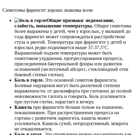
Симптомы фарингит хорошо знакомы всем:
Общие признаки
:
недомогание,
слабость, повышение температуры.
Общие симптомы
более выражены у детей, чем у взрослых, у малышей до
года фарингит может сопровождаться расстройством
стула и рвотой. Температура при фарингите у детей и
взрослых редко поднимается выше 37-37,5°С.
Выраженный подъем температуры может быть
симптомом ухудшения, прогрессирования процесса,
присоединения бактериальной флоры или развития
осложнений (заглоточный абсцесс, стекловидный отек
боковой стенки глотки).
Боль в горле.
Это основной симптом фарингита.
Болевые ощущения могут быть различной степени
выраженности: от дискомфорта при глотании до полной
невозможности глотать и говорить. Боль усиливается
при пустом глотке, нарастает к вечеру.
Кашель
при фарингите больше похож на першение,
покашливание. При распространении процесса на
гортань с развитием ларингита, кашель может
усиливаться. Кашель сухой, непродуктивный, мокрота
не откашливается.
Боль в ушах.
Это проявление можно рассматривать как