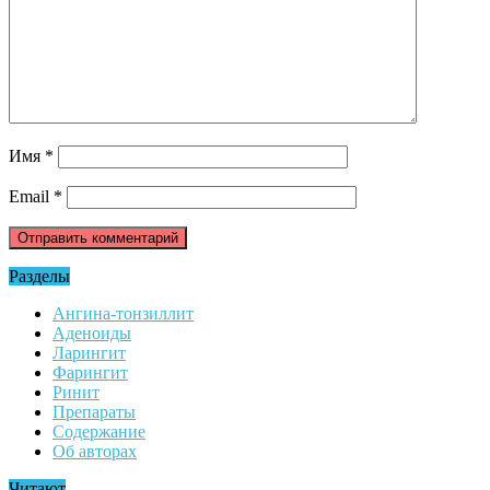
Имя
*
Email
*
Разделы
Ангина-тонзиллит
Аденоиды
Ларингит
Фарингит
Ринит
Препараты
Содержание
Об авторах
Читают