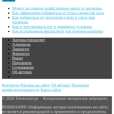
Может ли помочь хозяйственное мыло от насморка
Как эффективно избавиться от отека слизистой носа
Как избавиться от скопления слизи в горле при
насморке
Как и чем промыть нос в домашних условиях
Как использовать физраствор для лечения насморка
Ангина-тонзиллит
Аденоиды
Ларингит
Фарингит
Ринит
Препараты
Содержание
Об авторах
Контакты
Реклама на сайте
Об авторах
Политика
конфиденциальности
Карта сайта
© 2026 Тонзиллит.ру · Копирование материалов запрещено.
ВНИМАНИЕ! Информация, которая опубликована на сайте,
не является рекомендацией к применению и предназначена