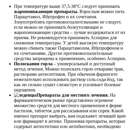
При температуре выше 37,5-38°С следует принимать
жаропонижающие препараты.
Взрослым можно пить
Парацетамол, Ибупрофен и их сочетания.
Злоупотреблять противовоспалительными не следует,
если можно не принимать болеутоляющие и
жаропонижающие средства – лучше воздержаться от их
приема. Не рекомендуется принимать Аспирин для
снижения температуры. У детей высокую температуру
можно сбивать также Парацетамолом, Ибупрофеном и
их сочетаниями. Другие противовоспалительные
средства запрещены к применению, особенно Аспирин.
Полоскания горла
– универсальный и доступный
метод лечения. Можно полоскать горло отварами трав,
растворами антисептиков. При обычном фарингите
нежелательно использовать раствор соль-сода-йод, так
как он сильно сушит слизистую и усиливает болевые
ощущения.
Препараты для местного лечения.
На
фармацевтическом рынке представлено огромное
множество средств для местного применения в форме
пастилок, таблеток для рассасывания или спрея. Какой
именно препарат выбрать, вам подскажет лечащий врач
или фармацевт в аптеке. Принимая препараты, которые
содержат антисептики или антибиотики, необходимо