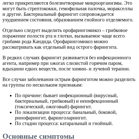
легко прикрепляются болезнетворные микроорганизмы. Это
могут быть стрептококки, гемофильная палочка, моракселлы
и другие. Бактериальный фарингит сопровождается
ухудшением состояния, образованием гнойного отделяемого.
Отдельно следует выделить орофарингомикоз – грибковое
поражение полости рта и глотки, вызываемое чаще всего
грибами рода Кандида. Орофарингомикоз можно
рассматривать как отдельный вид острого фарингита.
В редких случаях фарингит развивается без инфекционного
агента, например при ожогах слизистой горячим паром,
вдыхании едких веществ, после химии- и лучевой терапии.
Все случаи заболевания острым фарингитом можно разделить
на группы по нескольким признакам:
По причине: бывает инфекционный (вирусный,
бактериальный, грибковый) и неинфекционный
(токсический, ожоговый) фарингит.
По локализации процесса: банальный, боковой,
ринофарингит, фаринголарингит.
По стадии процесса: катаральный и гнойный.
Основные симптомы