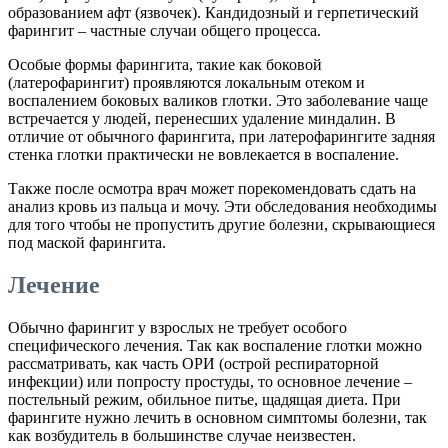
образованием афт (язвочек). Кандидозный и герпетический
фарингит – частные случаи общего процесса.
Особые формы фарингита, такие как боковой
(латерофарингит) проявляются локальным отеком и
воспалением боковых валиков глотки. Это заболевание чаще
встречается у людей, перенесших удаление миндалин. В
отличие от обычного фарингита, при латерофарингите задняя
стенка глотки практически не вовлекается в воспаление.
Также после осмотра врач может порекомендовать сдать на
анализ кровь из пальца и мочу. Эти обследования необходимы
для того чтобы не пропустить другие болезни, скрывающиеся
под маской фарингита.
Лечение
Обычно фарингит у взрослых не требует особого
специфического лечения. Так как воспаление глотки можно
рассматривать, как часть ОРИ (острой респираторной
инфекции) или попросту простуды, то основное лечение –
постельный режим, обильное питье, щадящая диета. При
фарингите нужно лечить в основном симптомы болезни, так
как возбудитель в большинстве случае неизвестен.