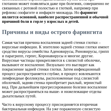
глотании может появляться даже при болезнях, совершенно не
связанных с ротовой полостью и глоткой, например при
рефлюкс-эзофагите и инфаркте миокарда. Но
фарингит
является основной, наиболее распространенной и обычной
причиной боли в горле у взрослых и детей.
Причины и виды острого фарингита
Самая частая причина воспаления задней стенки глотки –
вирусные инфекции. К эпителию задней стенки глотки имеют
сродство вирусы семейства Аденовирусы, Риновирусы, грипп
и парагрипп, герпес, Коронавирусы и многие другие.
Вирусные частицы прикрепляются к слизистой оболочке,
вызывают ее воспаление. Визуально это выглядит как
покраснение задней стенки глотки. Затем инфекционный
процесс распространяется глубже, в процесс вовлекаются
лимфоидные фолликулы, расположенные под слизистой
оболочкой, задняя стенка приобретает рыхлый, зернистый
вид. При дальнейшем прогрессировании болезни воспаление
может распространяться на выше- и нижележащие отделы
дыхательных путей.
Часто к вирусному процессу присоединяется вторичная
бактериальная инфекция. На уже пораженную слизистую