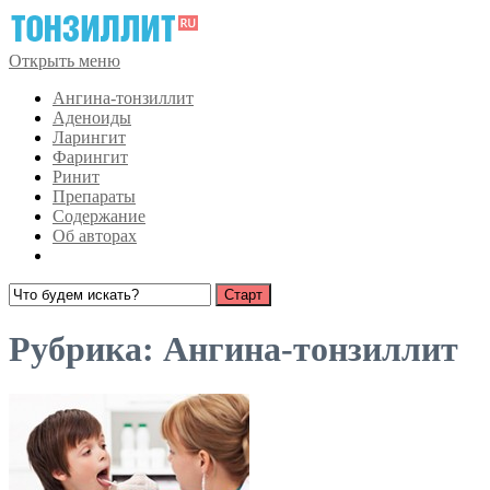
Открыть меню
Ангина-тонзиллит
Аденоиды
Ларингит
Фарингит
Ринит
Препараты
Содержание
Об авторах
Рубрика:
Ангина-тонзиллит