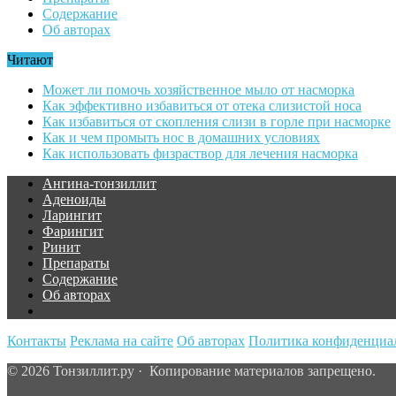
Содержание
Об авторах
Читают
Может ли помочь хозяйственное мыло от насморка
Как эффективно избавиться от отека слизистой носа
Как избавиться от скопления слизи в горле при насморке
Как и чем промыть нос в домашних условиях
Как использовать физраствор для лечения насморка
Ангина-тонзиллит
Аденоиды
Ларингит
Фарингит
Ринит
Препараты
Содержание
Об авторах
Контакты
Реклама на сайте
Об авторах
Политика конфиденциа
© 2026 Тонзиллит.ру · Копирование материалов запрещено.