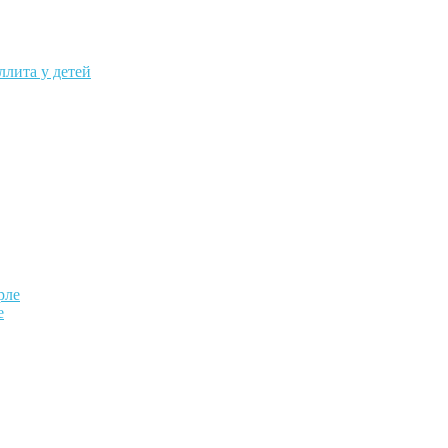
ллита у детей
е