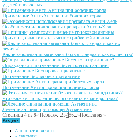
у детей и взрослых
Применение Анти-Ангина при болезнях горла
Особенности использования препарата Ангин-Хель
Причины, симптомы и лечение грибковой ангины
Какие заболевания вызывают боль в гландах и как их лечить?
Оправдано ли применение Бисептола при ангине?
Применение Биопарокса при ангине
Применение Ангин грана при болезнях горла
Что означает появление белого налета на миндалинах?
Лечение ангины при помощи Аугментина
Страница 4 из 8
« Первая
«
...
2
3
4
5
6
...
»
Последняя »
Разделы
Ангина-тонзиллит
Аденоиды