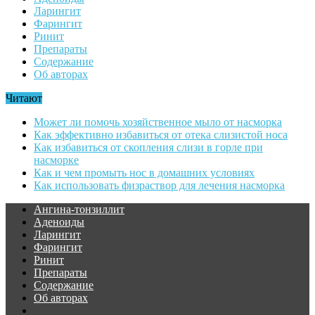
Ларингит
Фарингит
Ринит
Препараты
Содержание
Об авторах
Читают
Может ли помочь хозяйственное мыло от насморка
Как эффективно избавиться от отека слизистой носа
Как избавиться от скопления слизи в горле при
насморке
Как и чем промыть нос в домашних условиях
Как использовать физраствор для лечения насморка
Ангина-тонзиллит
Аденоиды
Ларингит
Фарингит
Ринит
Препараты
Содержание
Об авторах