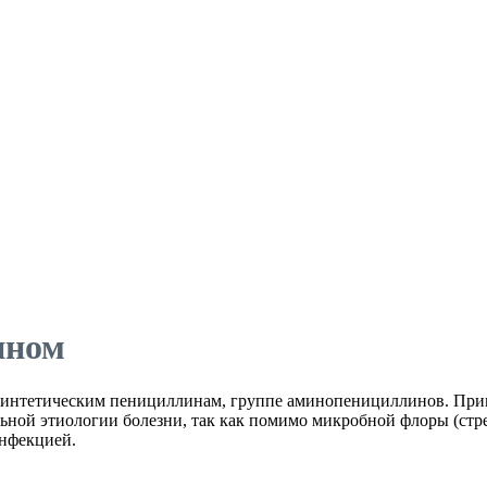
ином
интетическим пенициллинам, группе аминопенициллинов. Прим
льной этиологии болезни, так как помимо микробной флоры (стр
инфекцией.