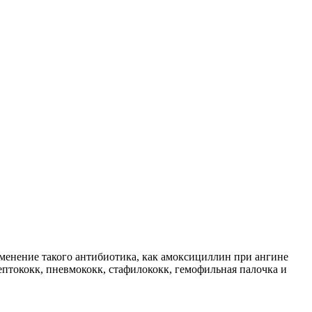
енение такого антибиотика, как амоксициллин при ангине
ептококк, пневмококк, стафилококк, гемофильная палочка и