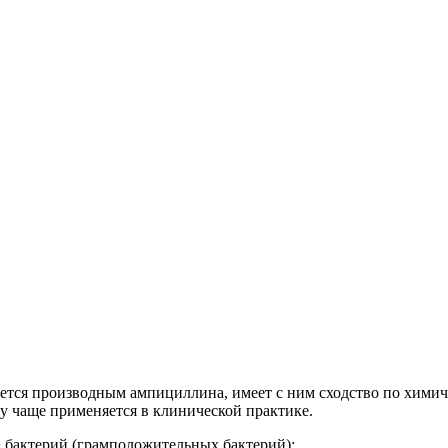
тся производным ампициллина, имеет с ним сходство по химиче
у чаще применяется в клинической практике.
 бактерий (грамположительных бактерий):