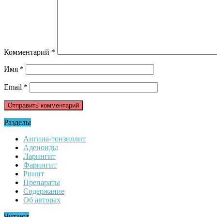
Комментарий
*
Имя
*
Email
*
Разделы
Ангина-тонзиллит
Аденоиды
Ларингит
Фарингит
Ринит
Препараты
Содержание
Об авторах
Читают