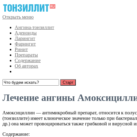
Открыть меню
Ангина-тонзиллит
Аденоиды
Ларингит
Фарингит
Ринит
Препараты
Содержание
Об авторах
Лечение ангины Амоксицилл
Амоксициллин — антимикробный препарат, относится к полус
(тонзиллите) имеет клиническое значение только при бактериа
др.) она может провоцироваться также грибковой и вирусной 
Содержание: