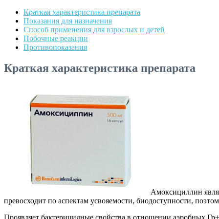
Краткая характеристика препарата
Показания для назначения
Способ применения для взрослых и детей
Побочные реакции
Противопоказания
Краткая характеристика препарата
Амоксициллин являе
превосходит по аспектам усвояемости, биодоступности, поэтом
Проявляет бактерицидные свойства в отношении аэробных Гр+