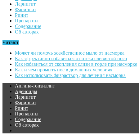
Ларингит
Фарингит
Ринит
Препараты
Содержание
Об авторах
Читают
Может ли помочь хозяйственное мыло от насморка
Как эффективно избавиться от отека слизистой носа
Как избавиться от скопления слизи в горле при насморке
Как и чем промыть нос в домашних условиях
Как использовать физраствор для лечения насморка
Ангина-тонзиллит
Аденоиды
Ларингит
Фарингит
Ринит
Препараты
Содержание
Об авторах