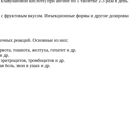
лавулановой кислоте) при ангине по 1 таблетке 2-3 раза в день.
ии с фруктовым вкусом. Инъекционные формы и другие дозировк
очных реакций. Основные из них:
вота, тошнота, желтуха, гепатит и др.
и др.
 эритроцитов, тромбоцитов и др.
я боль, звон в ушах и др.