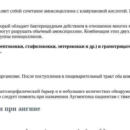
ляет собой сочетание амоксициллина с клавулановой кислотой.
орый обладает бактерицидным действием в отношении многих ми
е могут разрушать обычный амоксициллин. Комбинация этих дву
руппы пенициллинов.
птококки, стафилококки, энтерококки и др.) и грамотрицат
.
организме. После поступления в пищеварительный тракт оба ко
тоэнцефалический барьер и в небольших количествах обнаружив
то следует помнить при назначении Аугментина пациентам с тяж
и при ангине