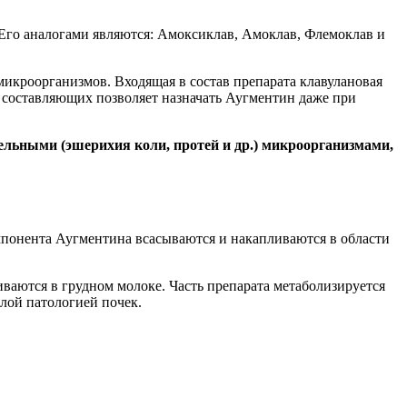
 Его аналогами являются: Амоксиклав, Амоклав, Флемоклав и
кроорганизмов. Входящая в состав препарата клавулановая
х составляющих позволяет назначать Аугментин даже при
ельными (эшерихия коли, протей и др.) микроорганизмами,
мпонента Аугментина всасываются и накапливаются в области
аются в грудном молоке. Часть препарата метаболизируется
елой патологией почек.