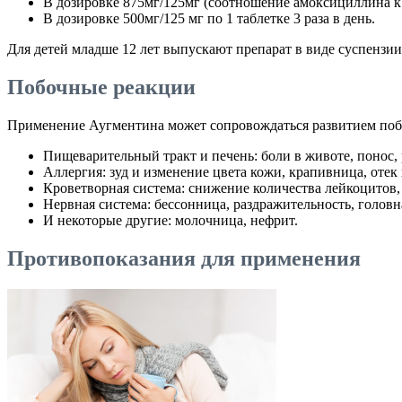
В дозировке 875мг/125мг (соотношение амоксициллина к к
В дозировке 500мг/125 мг по 1 таблетке 3 раза в день.
Для детей младше 12 лет выпускают препарат в виде суспенз
Побочные реакции
Применение Аугментина может сопровождаться развитием поб
Пищеварительный тракт и печень: боли в животе, понос, р
Аллергия: зуд и изменение цвета кожи, крапивница, отек 
Кроветворная система: снижение количества лейкоцитов,
Нервная система: бессонница, раздражительность, головна
И некоторые другие: молочница, нефрит.
Противопоказания для применения