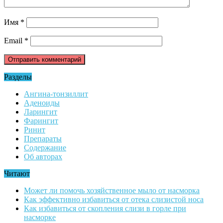
Имя
*
Email
*
Разделы
Ангина-тонзиллит
Аденоиды
Ларингит
Фарингит
Ринит
Препараты
Содержание
Об авторах
Читают
Может ли помочь хозяйственное мыло от насморка
Как эффективно избавиться от отека слизистой носа
Как избавиться от скопления слизи в горле при
насморке