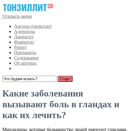
Открыть меню
Ангина-тонзиллит
Аденоиды
Ларингит
Фарингит
Ринит
Препараты
Содержание
Об авторах
Какие заболевания
вызывают боль в гландах и
как их лечить?
Миндалины, которые большинство людей именуют гландами,