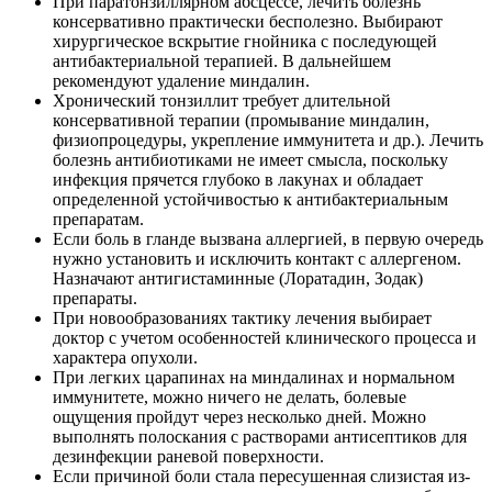
При паратонзиллярном абсцессе, лечить болезнь
консервативно практически бесполезно. Выбирают
хирургическое вскрытие гнойника с последующей
антибактериальной терапией. В дальнейшем
рекомендуют удаление миндалин.
Хронический тонзиллит требует длительной
консервативной терапии (промывание миндалин,
физиопроцедуры, укрепление иммунитета и др.). Лечить
болезнь антибиотиками не имеет смысла, поскольку
инфекция прячется глубоко в лакунах и обладает
определенной устойчивостью к антибактериальным
препаратам.
Если боль в гланде вызвана аллергией, в первую очередь
нужно установить и исключить контакт с аллергеном.
Назначают антигистаминные (Лоратадин, Зодак)
препараты.
При новообразованиях тактику лечения выбирает
доктор с учетом особенностей клинического процесса и
характера опухоли.
При легких царапинах на миндалинах и нормальном
иммунитете, можно ничего не делать, болевые
ощущения пройдут через несколько дней. Можно
выполнять полоскания с растворами антисептиков для
дезинфекции раневой поверхности.
Если причиной боли стала пересушенная слизистая из-