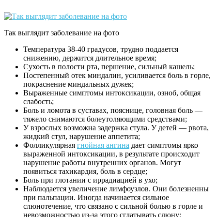
Так выглядит заболевание на фото
Температура 38-40 градусов, трудно поддается
снижению, держится длительное время;
Сухость в полости рта, першение, сильный кашель;
Постепенный отек миндалин, усиливается боль в горле,
покраснение миндальных дужек;
Выраженные симптомы интоксикации, озноб, общая
слабость;
Боль и ломота в суставах, пояснице, головная боль —
тяжело снимаются болеутоляющими средствами;
У взрослых возможна задержка стула. У детей — рвота,
жидкий стул, нарушение аппетита;
Фолликулярная
гнойная ангина
дает симптомы ярко
выраженной интоксикации, в результате происходит
нарушение работы внутренних органов. Могут
появиться тахикардия, боль в сердце;
Боль при глотании с иррадиацией в ухо;
Наблюдается увеличение лимфоузлов. Они болезненны
при пальпации. Иногда начинается сильное
слюнотечение, что связано с сильной болью в горле и
невозможностью из-за этого сглатывать слюну;