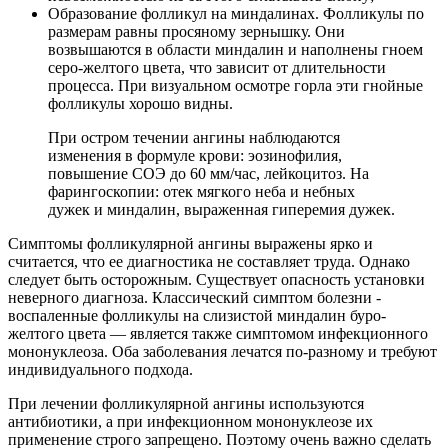
Образование фолликул на миндалинах. Фолликулы по
размерам равны просяному зернышку. Они
возвышаются в области миндалин и наполнены гноем
серо-желтого цвета, что зависит от длительности
процесса. При визуальном осмотре горла эти гнойные
фолликулы хорошо видны.
При остром течении ангины наблюдаются
изменения в формуле крови: эозинофилия,
повышение СОЭ до 60 мм/час, лейкоцитоз. На
фарингоскопии: отек мягкого неба и небных
дужек и миндалин, выраженная гиперемия дужек.
Симптомы фолликулярной ангины выражены ярко и
считается, что ее диагностика не составляет труда. Однако
следует быть осторожным. Существует опасность установки
неверного диагноза. Классический симптом болезни -
воспаленные фолликулы на слизистой миндалин буро-
желтого цвета — является также симптомом инфекционного
мононуклеоза. Оба заболевания лечатся по-разному и требуют
индивидуального подхода.
При лечении фолликулярной ангины используются
антибиотики, а при инфекционном мононуклеозе их
применение строго запрещено. Поэтому очень важно сделать