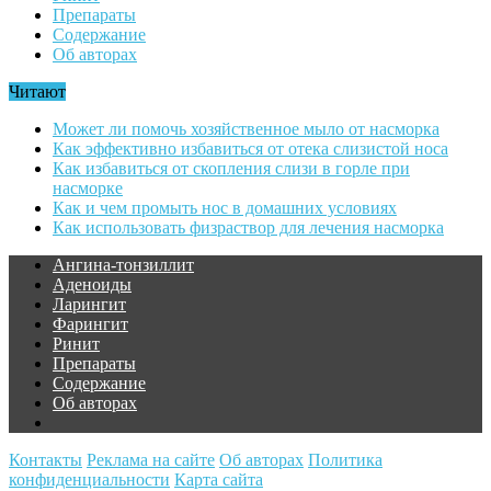
Препараты
Содержание
Об авторах
Читают
Может ли помочь хозяйственное мыло от насморка
Как эффективно избавиться от отека слизистой носа
Как избавиться от скопления слизи в горле при
насморке
Как и чем промыть нос в домашних условиях
Как использовать физраствор для лечения насморка
Ангина-тонзиллит
Аденоиды
Ларингит
Фарингит
Ринит
Препараты
Содержание
Об авторах
Контакты
Реклама на сайте
Об авторах
Политика
конфиденциальности
Карта сайта