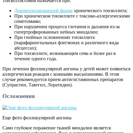
Тонзиллэктомия назначается при:
Декомпенсированной форме
хронического тонзиллита;
При хроническом тонзиллите с токсико-аллергическими
симптомами;
При нарушении процесса глотания и дыхания из-за
гипертрофированных небных миндалин;
При гнойных осложнениях тонзиллита
(парафарингеальных флегмонах и различного вида
абсцессах);
При тонзиллите, возникающем семь и более раз в
течение одного года.
При лечении фолликулярной ангины у детей
может появиться
аллергическая реакция с кожными высыпаниями. В этом
случае рекомендуется прием антигистаминных препаратов
(Супрастин, Тавегил, Лоратидин).
Осложнения
Еще фото фолликулярной ангины
Само глубокое поражение тканей миндалин является