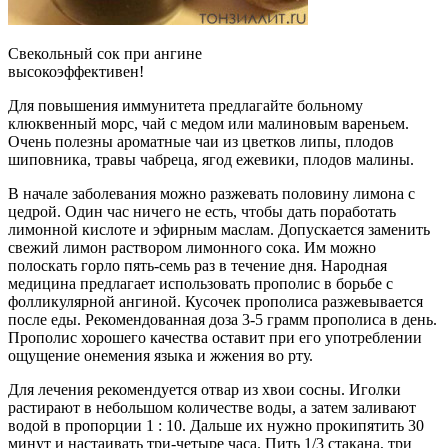
Свекольный сок при ангине
высокоэффективен!
Для повышения иммунитета предлагайте больному
клюквенный морс, чай с медом или малиновым вареньем.
Очень полезны ароматные чаи из цветков липы, плодов
шиповника, травы чабреца, ягод ежевики, плодов малины.
В начале заболевания можно разжевать половину лимона с
цедрой. Один час ничего не есть, чтобы дать поработать
лимонной кислоте и эфирным маслам. Допускается заменить
свежий лимон раствором лимонного сока. Им можно
полоскать горло пять-семь раз в течение дня. Народная
медицина предлагает использовать прополис в борьбе с
фолликулярной ангиной. Кусочек прополиса разжевывается
после еды. Рекомендованная доза 3-5 грамм прополиса в день.
Прополис хорошего качества оставит при его употреблении
ощущение онемения языка и жжения во рту.
Для лечения рекомендуется отвар из хвои сосны. Иголки
растирают в небольшом количестве воды, а затем заливают
водой в пропорции 1 : 10. Дальше их нужно прокипятить 30
минут и настаивать три-четыре часа. Пить 1/3 стакана, три