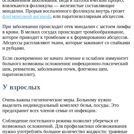
осложнением заболевания. Ведь в патологический процесс
вовлекаются фолликулы — железистые составляющие
миндалин. Прорыв воспаленного фолликула внутрь грозит
флегмонозной ангиной
, или паратонзиллярным абсцессом.
При заболевании происходит отек миндалин с застоем лимфы
в крови. В мелких сосудах происходит тромбообразование,
которое приводит к тромбозам и к формированию абсцессов.
Абсцессы расплавляют ткани, которые заживают со спайками
и рубцами.
Если своевременно не начато лечение и ослаблен иммунитет
больного возможны осложнения: инфекционно-токсический
шок, ревматизм, заболевания почек, флегмона шеи,
паратонзиллит).
У взрослых
Очень важны гигиенические меры. Больному нужно
выделить индивидуальный комплект белья, посуды. Это
предохранит всех членов семьи от инфекции.
Соблюдение постельного режима позволит уберечься от
возможных осложнений. Для профилактики обезвоживания
нужно употреблять большое количество жидкости: травяные