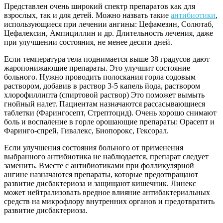
Представлен очень широкий спектр препаратов как для
взрослых, так и для детей. Можно назвать такие
антибиотики
,
использующиеся при лечении ангины: Цефамезин, Солютаб,
Цефалексин, Ампициллин и др. Длительность лечения, даже
при улучшении состояния, не менее десяти дней.
Если температура тела поднимается выше 38 градусов дают
жаропонижающие препараты. Это улучшит состояние
больного. Нужно проводить полоскания горла содовым
раствором, добавив в раствор 3-5 капель йода, раствором
хлорофиллипта (спиртовой раствор) Это поможет вымыть
гнойный налет. Пациентам назначаются рассасывающиеся
таблетки (Фарингосепт, Стрептоцид). Очень хорошо снимают
боль и воспаление в горле орошающие препараты: Орасепт и
Фаринго-спрей, Гивалекс, Биопорокс, Гексорал.
Если улучшения состояния больного от применения
выбранного антибиотика не наблюдается, препарат следует
заменить. Вместе с антибиотиками при фолликулярной
ангине
назначаются препараты, которые предотвращают
развитие дисбактериоза и защищают кишечник. Линекс
может нейтрализовать вредное влияние антибактериальных
средств на микрофлору внутренних органов и предотвратить
развитие дисбактериоза.