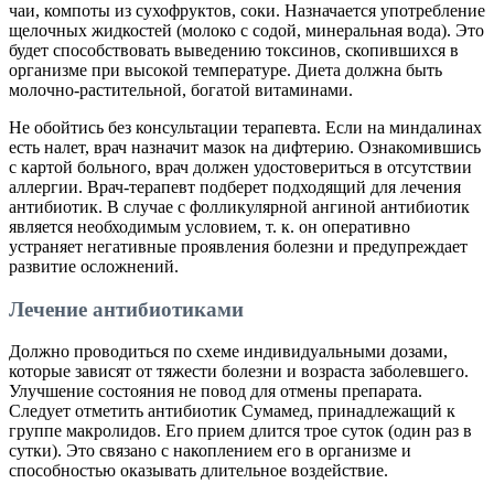
чаи, компоты из сухофруктов, соки. Назначается употребление
щелочных жидкостей (молоко с содой, минеральная вода). Это
будет способствовать выведению токсинов, скопившихся в
организме при высокой температуре. Диета должна быть
молочно-растительной, богатой витаминами.
Не обойтись без консультации терапевта. Если на миндалинах
есть налет, врач назначит мазок на дифтерию. Ознакомившись
с картой больного, врач должен удостовериться в отсутствии
аллергии. Врач-терапевт подберет подходящий для лечения
антибиотик. В случае с фолликулярной ангиной антибиотик
является необходимым условием, т. к. он оперативно
устраняет негативные проявления болезни и предупреждает
развитие осложнений.
Лечение антибиотиками
Должно проводиться по схеме индивидуальными дозами,
которые зависят от тяжести болезни и возраста заболевшего.
Улучшение состояния не повод для отмены препарата.
Следует отметить антибиотик Сумамед, принадлежащий к
группе макролидов. Его прием длится трое суток (один раз в
сутки). Это связано с накоплением его в организме и
способностью оказывать длительное воздействие.