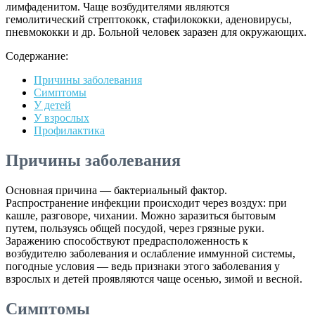
лимфаденитом. Чаще возбудителями являются
гемолитический стрептококк, стафилококки, аденовирусы,
пневмококки и др. Больной человек заразен для окружающих.
Содержание:
Причины заболевания
Cимптомы
У детей
У взрослых
Профилактика
Причины заболевания
Основная причина — бактериальный фактор.
Распространение инфекции происходит через воздух: при
кашле, разговоре, чихании. Можно заразиться бытовым
путем, пользуясь общей посудой, через грязные руки.
Заражению способствуют предрасположенность к
возбудителю заболевания и ослабление иммунной системы,
погодные условия — ведь признаки этого заболевания у
взрослых и детей проявляются чаще осенью, зимой и весной.
Cимптомы