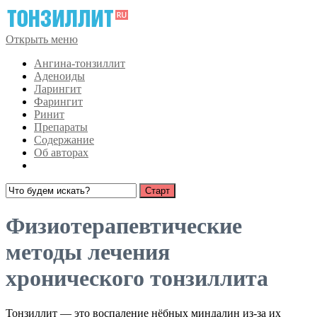
Открыть меню
Ангина-тонзиллит
Аденоиды
Ларингит
Фарингит
Ринит
Препараты
Содержание
Об авторах
Физиотерапевтические
методы лечения
хронического тонзиллита
Тонзиллит — это воспаление нёбных миндалин из-за их