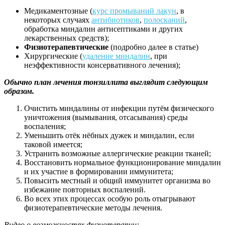
Медикаментозные (
курс промываний лакун
, в
некоторых случаях
антибиотиков
,
полосканий
,
обработка миндалин антисептиками и других
лекарственных средств);
Физиотерапевтические
(подробно далее в статье)
Хирургические (
удаление миндалин
, при
неэффективности консервативного лечения);
Обычно план лечения тонзиллита выглядит следующим
образом.
Очистить миндалины от инфекции путём физического
уничтожения (вымывания, отсасывания) среды
воспаления;
Уменьшить отёк нёбных дужек и миндалин, если
таковой имеется;
Устранить возможные аллергические реакции тканей;
Восстановить нормальное функционирование миндалин
и их участие в формировании иммунитета;
Повысить местный и общий иммунитет организма во
избежание повторных воспалений.
Во всех этих процессах особую роль отыгрывают
физиотерапевтические методы лечения.
Видео о возможностях физиотерапии: