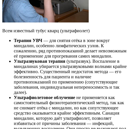
Всем известный тубус кварц (ультрафиолет)
Терапия УВЧ
— для снятия отёка в зоне вокруг
миндалин, особенно лимфатических узлов. К
сожалению, ряд противопоказаний делает невозможным
её применение для прогревания самих миндалин.
Ультразвуковая терапия
(ультразвук). Воспаление в
миндалинах убирается ультразвуковыми волнами крайне
эффективно. Существенный недостаток метода — его
болезненность для пациента и наличие
противопоказаний по применению (сопутствующие
заболевания, индивидуальная непереносимость и так
далее).
Ультрафиолетовое облучение
не применяется как
самостоятельный физиотерапевтический метод, так как
не снимает отёка с миндалин, но как сопутствующее
средство оказывается крайне эффективным. Санация
миндалин, которую даёт ультрафиолет, позволяет
избавиться от причины заболевания — инфекций,
вызывающих воспаление. Они просто не выживают под