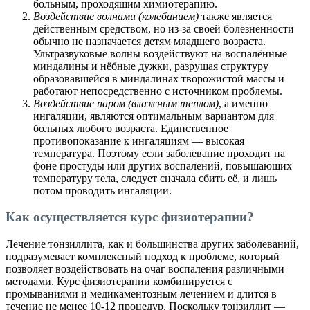
больным, проходящим химиотерапию.
Воздействие волнами
(колебанием)
также является
действенным средством, но из-за своей болезненности
обычно не назначается детям младшего возраста.
Ультразвуковые волны воздействуют на воспалённые
миндалины и нёбные дужки, разрушая структуру
образовавшейся в миндалинах творожистой массы и
работают непосредственно с источником проблемы.
Воздействие паром (влажным теплом)
, а именно
ингаляции, являются оптимальным вариантом для
больных любого возраста. Единственное
противопоказание к ингаляциям — высокая
температура. Поэтому если заболевание проходит на
фоне простуды или других воспалений, повышающих
температуру тела, следует сначала сбить её, и лишь
потом проводить ингаляции.
Как осуществляется курс физиотерапии?
Лечение тонзиллита, как и большинства других заболеваний,
подразумевает комплексный подход к проблеме, который
позволяет воздействовать на очаг воспаления различными
методами. Курс физиотерапии комбинируется с
промываниями и медикаментозным лечением и длится в
течение не менее 10-12 процедур. Поскольку тонзиллит —