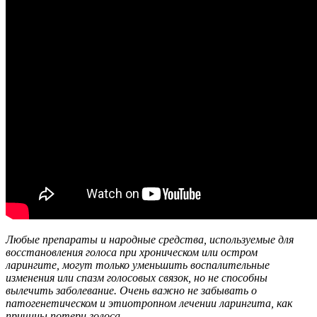
Любые препараты и народные средства, используемые для
восстановления голоса при хроническом или остром
ларингите, могут только уменьшить воспалительные
изменения или спазм голосовых связок, но не способны
вылечить заболевание. Очень важно не забывать о
патогенетическом и этиотропном лечении ларингита, как
причины потери голоса.