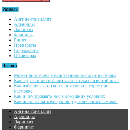
Разделы
Ангина-тонзиллит
Аденоиды
Ларингит
Фарингит
Ринит
Препараты
Содержание
Об авторах
Читают
Может ли помочь хозяйственное мыло от насморка
Как эффективно избавиться от отека слизистой носа
Как избавиться от скопления слизи в горле при
насморке
Как и чем промыть нос в домашних условиях
Как использовать физраствор для лечения насморка
Ангина-тонзиллит
Аденоиды
Ларингит
Фарингит