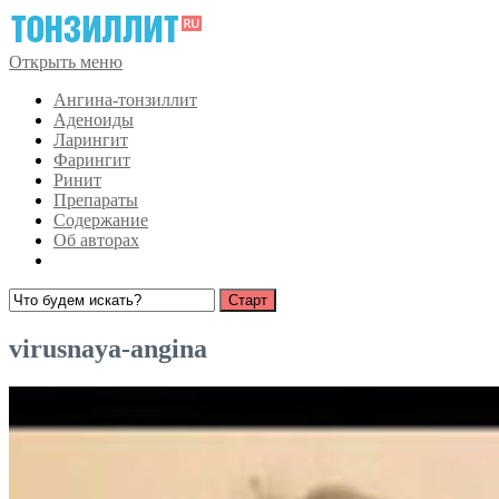
Открыть меню
Ангина-тонзиллит
Аденоиды
Ларингит
Фарингит
Ринит
Препараты
Содержание
Об авторах
virusnaya-angina