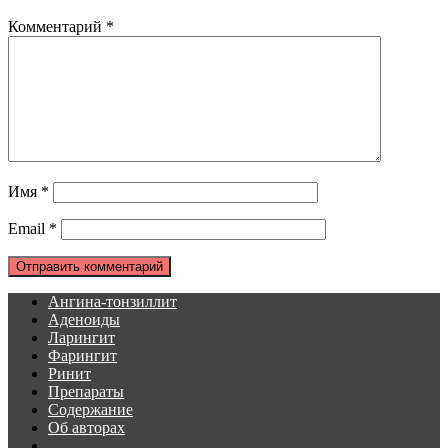
Комментарий
*
Имя
*
Email
*
Ангина-тонзиллит
Аденоиды
Ларингит
Фарингит
Ринит
Препараты
Содержание
Об авторах