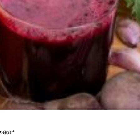
ечены
*