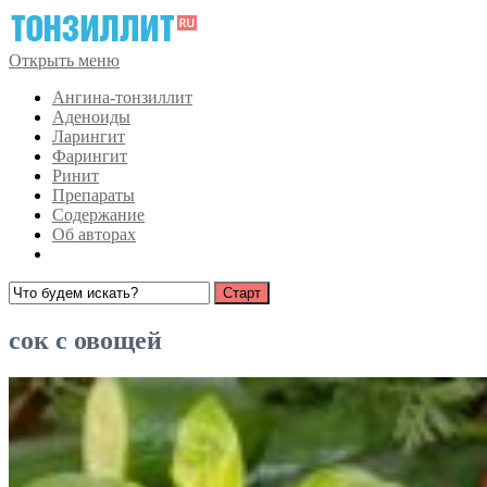
Открыть меню
Ангина-тонзиллит
Аденоиды
Ларингит
Фарингит
Ринит
Препараты
Содержание
Об авторах
сок с овощей