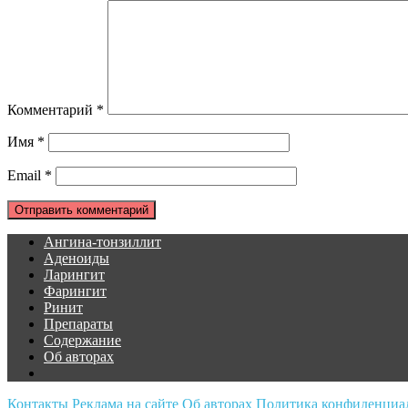
Комментарий
*
Имя
*
Email
*
Ангина-тонзиллит
Аденоиды
Ларингит
Фарингит
Ринит
Препараты
Содержание
Об авторах
Контакты
Реклама на сайте
Об авторах
Политика конфиденциа