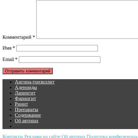
Комментарий
*
Имя
*
Email
*
Ангина-тонзиллит
Аденоиды
Ларингит
Фарингит
Ринит
Препараты
Содержание
Об авторах
Контакты
Реклама на сайте
Об авторах
Политика конфиденциа