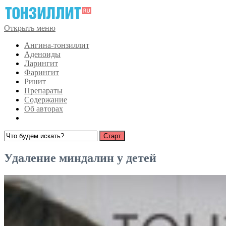
Открыть меню
Ангина-тонзиллит
Аденоиды
Ларингит
Фарингит
Ринит
Препараты
Содержание
Об авторах
Удаление миндалин у детей