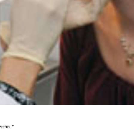
ечены
*