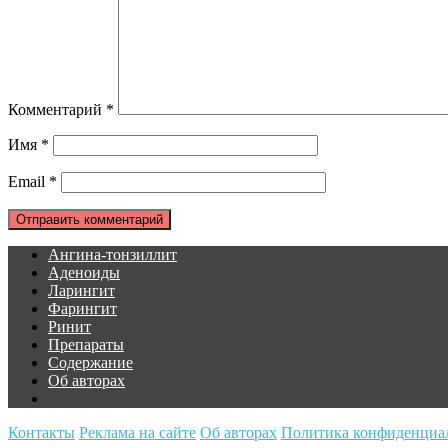
Комментарий
*
Имя
*
Email
*
Ангина-тонзиллит
Аденоиды
Ларингит
Фарингит
Ринит
Препараты
Содержание
Об авторах
Контакты
Реклама на сайте
Об авторах
Политика конфиденциа