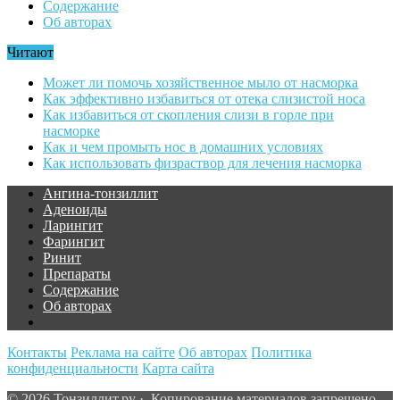
Содержание
Об авторах
Читают
Может ли помочь хозяйственное мыло от насморка
Как эффективно избавиться от отека слизистой носа
Как избавиться от скопления слизи в горле при
насморке
Как и чем промыть нос в домашних условиях
Как использовать физраствор для лечения насморка
Ангина-тонзиллит
Аденоиды
Ларингит
Фарингит
Ринит
Препараты
Содержание
Об авторах
Контакты
Реклама на сайте
Об авторах
Политика
конфиденциальности
Карта сайта
© 2026 Тонзиллит.ру · Копирование материалов запрещено.