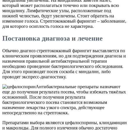
миндалины увеличены. На миндалинах заметен налёт,
который может располагаться точечно или покрывать всю
миндалину. Лимфатические узлы, расположенные под
нижней челюстью, будут увеличены. Стоит обратить на
изменение голоса. Стрептококковый фарингит – заболевание,
для которого осиплость голоса не характерна.
Постановка диагноза и лечение
Обычно диагноз стрептококковый фарингит выставляется по
клиническим проявлениям, но для подтверждения диагноза и
назначения правильной антибактериальной терапии
необходимо проведение бактериологического обследования.
Для этого производят посев соскоба с миндалин, либо
проводят экспресс-диагностику.
Антибактериальные препараты назначают
еще до получения результата посева, чтобы избежать тяжёлых
осложнений. После получения результата
бактериологического посева становится возможным
назначение лекарства узкого спектра, действующее
непосредственно на стрептококк.
Препаратами выбора являются цефалоспорины, клиндамицин
и макролиды. Для полного излечения обычно достаточно