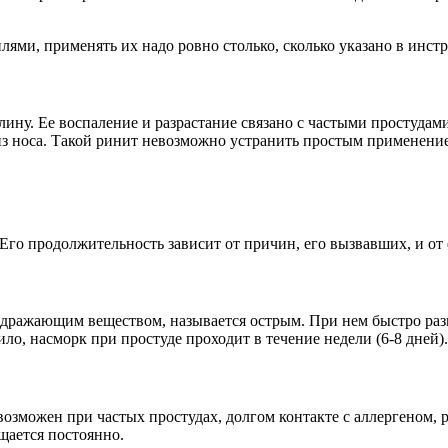
ми, применять их надо ровно столько, сколько указано в инстр
ну. Ее воспаление и разрастание связано с частыми простуда
 носа. Такой ринит невозможно устранить простым применение
 Его продолжительность зависит от причин, его вызвавших, и от
ражающим веществом, называется острым. При нем быстро разви
ло, насморк при простуде проходит в течение недели (6-8 дней).
озможен при частых простудах, долгом контакте с аллергеном, 
щается постоянно.