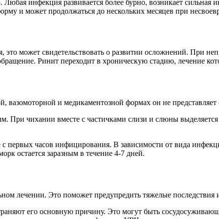
о. Любая инфекция развивается более бурно, возникает сильная
орму и может продолжаться до нескольких месяцев при несвоев
, это может свидетельствовать о развитии осложнений. При не
обращение. Ринит переходит в хроническую стадию, лечение кот
кой, вазомоторной и медикаментозной формах он не представляе
ным. При чихании вместе с частичками слизи и слюны выделяетс
с первых часов инфицирования. В зависимости от вида инфекци
рк остается заразным в течение 4-7 дней.
ом лечении. Это поможет предупредить тяжелые последствия и
устраняют его основную причину. Это могут быть сосудосуживаю