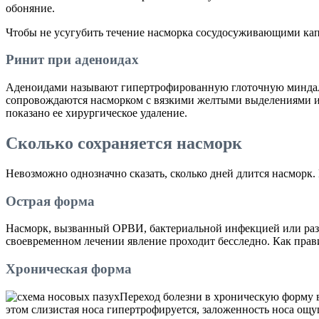
обоняние.
Чтобы не усугубить течение насморка сосудосуживающими капля
Ринит при аденоидах
Аденоидами называют гипертрофированную глоточную миндали
сопровождаются насморком с вязкими желтыми выделениями из
показано ее хирургическое удаление.
Сколько сохраняется насморк
Невозможно однозначно сказать, сколько дней длится насморк.
Острая форма
Насморк, вызванный ОРВИ, бактериальной инфекцией или разд
своевременном лечении явление проходит бесследно. Как прави
Хроническая форма
Переход болезни в хроническую форму в
этом слизистая носа гипертрофируется, заложенность носа ощу