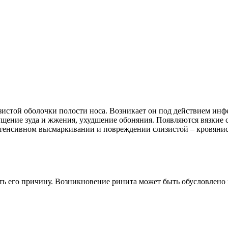
изистой оболочки полости носа. Возникает он под действием ин
щущение зуда и жжения, ухудшение обоняния. Появляются вязкие
нтенсивном высмаркивании и повреждении слизистой – кровяни
ить его причину. Возникновение ринита может быть обусловлен