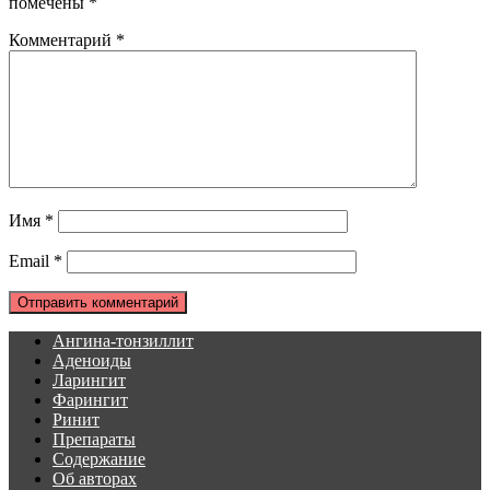
помечены
*
Комментарий
*
Имя
*
Email
*
Ангина-тонзиллит
Аденоиды
Ларингит
Фарингит
Ринит
Препараты
Содержание
Об авторах