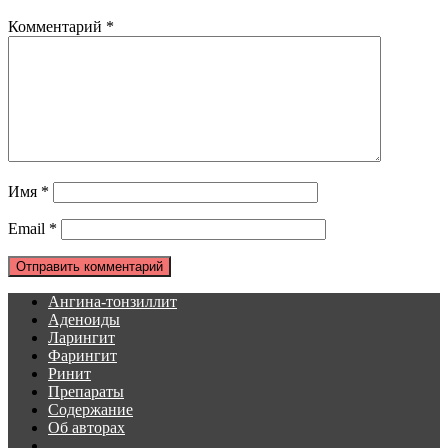
Комментарий
*
Имя
*
Email
*
Ангина-тонзиллит
Аденоиды
Ларингит
Фарингит
Ринит
Препараты
Содержание
Об авторах