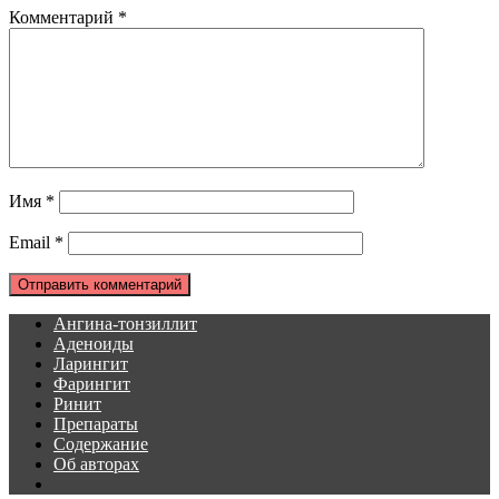
Комментарий
*
Имя
*
Email
*
Ангина-тонзиллит
Аденоиды
Ларингит
Фарингит
Ринит
Препараты
Содержание
Об авторах