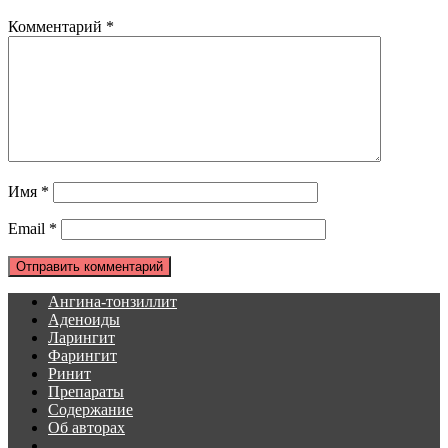
Комментарий
*
Имя
*
Email
*
Ангина-тонзиллит
Аденоиды
Ларингит
Фарингит
Ринит
Препараты
Содержание
Об авторах