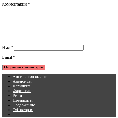
Комментарий
*
Имя
*
Email
*
Ангина-тонзиллит
Аденоиды
Ларингит
Фарингит
Ринит
Препараты
Содержание
Об авторах