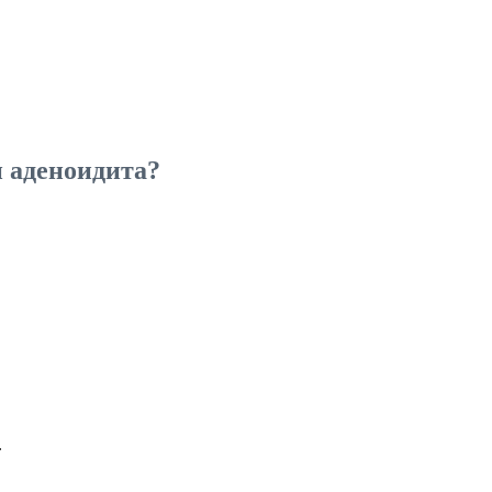
и аденоидита?
.