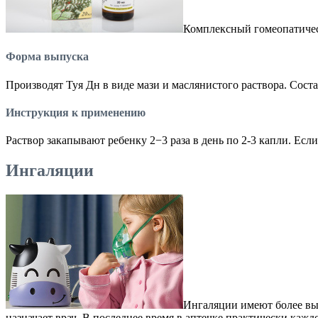
Комплексный гомеопатическ
Форма выпуска
Производят Туя Дн в виде мази и маслянистого раствора. Соста
Инструкция к применению
Раствор закапывают ребенку 2−3 раза в день по 2-3 капли. Если
Ингаляции
Ингаляции имеют более вы
назначает врач. В последнее время в аптечке практически кажд