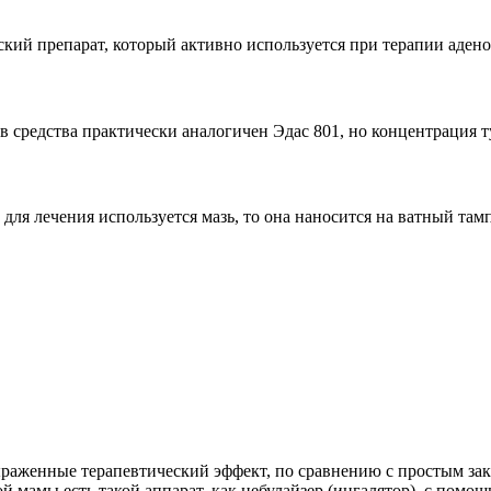
ий препарат, который активно используется при терапии адено
в средства практически аналогичен Эдас 801, но концентрация т
 для лечения используется мазь, то она наносится на ватный там
раженные терапевтический эффект, по сравнению с простым зак
ой мамы есть такой аппарат, как небулайзер (ингалятор), с пом