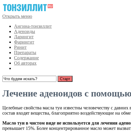
Открыть меню
Ангина-тонзиллит
Аденоиды
Ларингит
Фарингит
Ринит
Препараты
Содержание
Об авторах
Лечение аденоидов с помощью
Целебные свойства масла туи известны человечеству с давних в
состав входят вещества, благоприятно воздействующие на об
Масло туи в чистом виде не используется для лечения аденои
превышает 15%. Более концентрированное масло может вызват