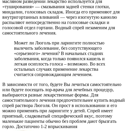
масляном разведении лекарство используется для
«туширования» — смазывания задней стенки глотки,
миндалин, голосовых складок. Иногда его применяют для
внутригортанных вливаний — через изогнутую канюлю
распыляют непосредственно на голосовые складки и
голосовой отдел гортани. Водный спрей незаменим для
самостоятельного лечения.
Может ли Люголь при ларингите полностью
вылечить заболевание, без сопутствующего
«серьезного» лечения? В начальных стадиях
заболевания, когда только появился кашель и
легкая осиплость голоса – возможно. Во всех
остальных случаях применение лекарства
считается сопровождающим лечением.
В зависимости от того, будете Вы лечиться самостоятельно
или будете посещать лор-врача для лечебных процедур,
выбираются разные лекарственные формы. Для
самостоятельного лечения предпочтительнее купить водный
спрей раствора Люголя. Он прост в использовании и его
можно применять при ларингите у детей. Спрей имеет
приятный, сладковатый специфический вкус, поэтому
маленькие пациенты обычно без проблем дают брызгать
горло. Достаточно 1-2 впрыскивания