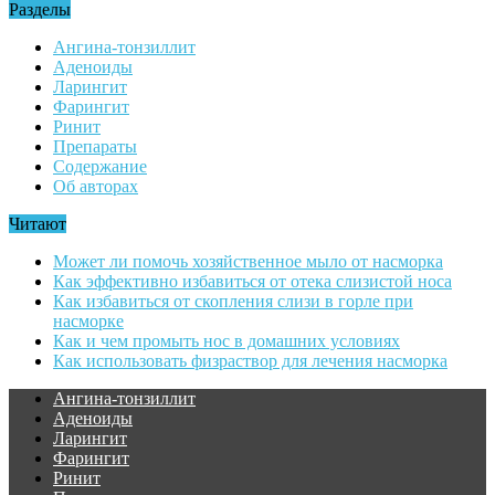
Разделы
Ангина-тонзиллит
Аденоиды
Ларингит
Фарингит
Ринит
Препараты
Содержание
Об авторах
Читают
Может ли помочь хозяйственное мыло от насморка
Как эффективно избавиться от отека слизистой носа
Как избавиться от скопления слизи в горле при
насморке
Как и чем промыть нос в домашних условиях
Как использовать физраствор для лечения насморка
Ангина-тонзиллит
Аденоиды
Ларингит
Фарингит
Ринит