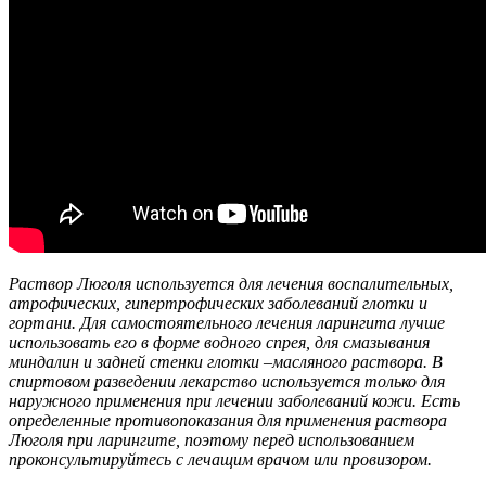
Раствор Люголя используется для лечения воспалительных,
атрофических, гипертрофических заболеваний глотки и
гортани. Для самостоятельного лечения ларингита лучше
использовать его в форме водного спрея, для смазывания
миндалин и задней стенки глотки –масляного раствора. В
спиртовом разведении лекарство используется только для
наружного применения при лечении заболеваний кожи. Есть
определенные противопоказания для применения раствора
Люголя при ларингите, поэтому перед использованием
проконсультируйтесь с лечащим врачом или провизором.