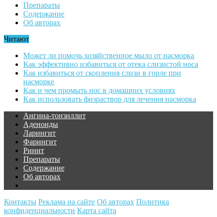
Препараты
Содержание
Об авторах
Читают
Может ли помочь хозяйственное мыло от насморка
Как эффективно избавиться от отека слизистой носа
Как избавиться от скопления слизи в горле при
насморке
Как и чем промыть нос в домашних условиях
Как использовать физраствор для лечения насморка
Ангина-тонзиллит
Аденоиды
Ларингит
Фарингит
Ринит
Препараты
Содержание
Об авторах
Контакты
Реклама на сайте
Об авторах
Политика
конфиденциальности
Карта сайта