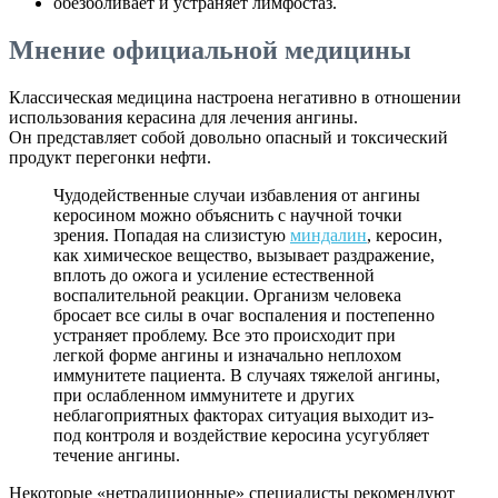
обезболивает и устраняет лимфостаз.
Мнение официальной медицины
Классическая медицина настроена негативно в отношении
использования керасина для лечения ангины.
Он представляет собой довольно опасный и токсический
продукт перегонки нефти.
Чудодейственные случаи избавления от ангины
керосином можно объяснить с научной точки
зрения. Попадая на слизистую
миндалин
, керосин,
как химическое вещество, вызывает раздражение,
вплоть до ожога и усиление естественной
воспалительной реакции. Организм человека
бросает все силы в очаг воспаления и постепенно
устраняет проблему. Все это происходит при
легкой форме ангины и изначально неплохом
иммунитете пациента. В случаях тяжелой ангины,
при ослабленном иммунитете и других
неблагоприятных факторах ситуация выходит из-
под контроля и воздействие керосина усугубляет
течение ангины.
Некоторые «нетрадиционные» специалисты рекомендуют