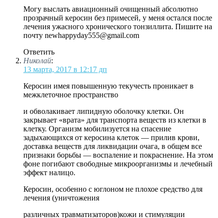
Могу выслать авиационный очищенный абсолютно
прозрачный керосин без примесей, у меня остался после
лечения ужасного хронического тонзиллита. Пишите на
почту newhappyday555@gmail.com
Ответить
Николай
:
13 марта, 2017 в 12:17 дп
Керосин имея повышенную текучесть проникает в
межклеточное пространство
и обволакивает липидную оболочку клетки. Он
закрывает «врата» для транспорта веществ из клетки в
клетку. Организм мобилизуется на спасение
задыхающихся от керосина клеток — прилив крови,
доставка веществ для ликвидации очага, в общем все
признаки борьбы — воспаление и покраснение. На этом
фоне погибают свободные микроорганизмы и лечебный
эффект налицо.
Керосин, особенно с юглоном не плохое средство для
лечения (уничтожения
различных травматизаторов)кожи и стимуляции