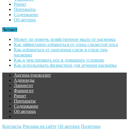
Ринит
Препараты
Содержание
Об авторах
Читают
Может ли помочь хозяйственное мыло от насморка
Как эффективно избавиться от отека слизистой носа
Как избавиться от скопления слизи в горле при
насморке
Как и чем промыть нос в домашних условиях
Как использовать физраствор для лечения насморка
Ангина-тонзиллит
Аденоиды
Ларингит
Фарингит
Ринит
Препараты
Содержание
Об авторах
Контакты
Реклама на сайте
Об авторах
Политика