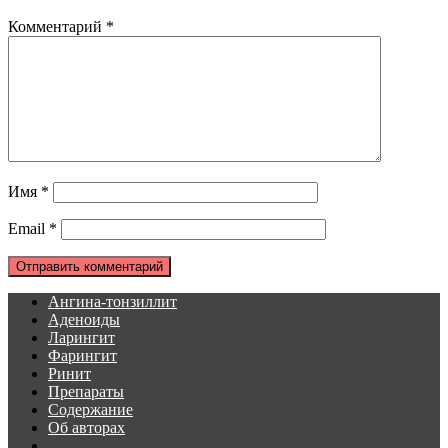
Комментарий
*
Имя
*
Email
*
Ангина-тонзиллит
Аденоиды
Ларингит
Фарингит
Ринит
Препараты
Содержание
Об авторах