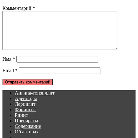
Комментарий
*
Имя
*
Email
*
Ангина-тонзиллит
Аденоиды
Ларингит
Фарингит
Ринит
Препараты
Содержание
Об авторах