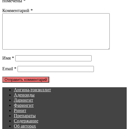
помечены
*
Комментарий
*
Имя
*
Email
*
Ангина-тонзиллит
Аденоиды
Ларингит
Фарингит
Ринит
Препараты
Содержание
Об авторах