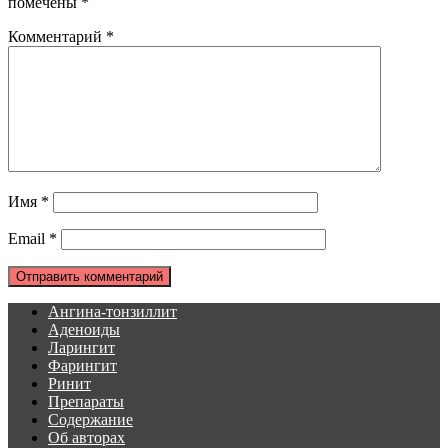
помечены
*
Комментарий
*
Имя
*
Email
*
Ангина-тонзиллит
Аденоиды
Ларингит
Фарингит
Ринит
Препараты
Содержание
Об авторах