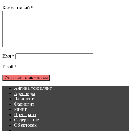
Комментарий
*
Имя
*
Email
*
Ангина-тонзиллит
Аденоиды
Ларингит
Фарингит
Ринит
Препараты
Содержание
Об авторах