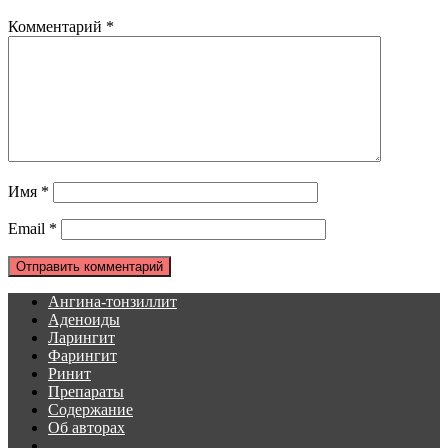
Комментарий
*
Имя
*
Email
*
Ангина-тонзиллит
Аденоиды
Ларингит
Фарингит
Ринит
Препараты
Содержание
Об авторах