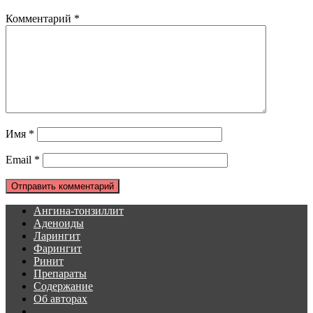
Комментарий
*
Имя
*
Email
*
Ангина-тонзиллит
Аденоиды
Ларингит
Фарингит
Ринит
Препараты
Содержание
Об авторах