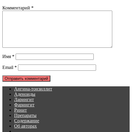
Комментарий
*
Имя
*
Email
*
Ангина-тонзиллит
Аденоиды
Ларингит
Фарингит
Ринит
Препараты
Содержание
Об авторах