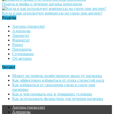
Правда и мифы о лечении ангины керосином
Когда и как используют компрессы на горло при ангине?
Разделы
Ангина-тонзиллит
Аденоиды
Ларингит
Фарингит
Ринит
Препараты
Содержание
Об авторах
Читают
Может ли помочь хозяйственное мыло от насморка
Как эффективно избавиться от отека слизистой носа
Как избавиться от скопления слизи в горле при
насморке
Как и чем промыть нос в домашних условиях
Как использовать физраствор для лечения насморка
Ангина-тонзиллит
Аденоиды