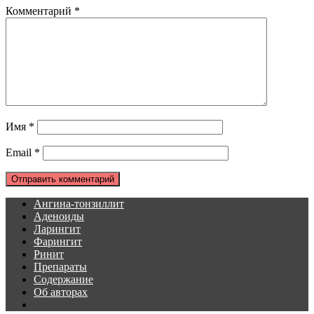
Комментарий
*
Имя
*
Email
*
Ангина-тонзиллит
Аденоиды
Ларингит
Фарингит
Ринит
Препараты
Содержание
Об авторах