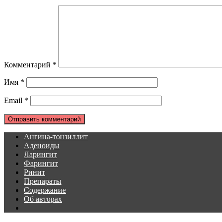
Комментарий
*
Имя
*
Email
*
Ангина-тонзиллит
Аденоиды
Ларингит
Фарингит
Ринит
Препараты
Содержание
Об авторах