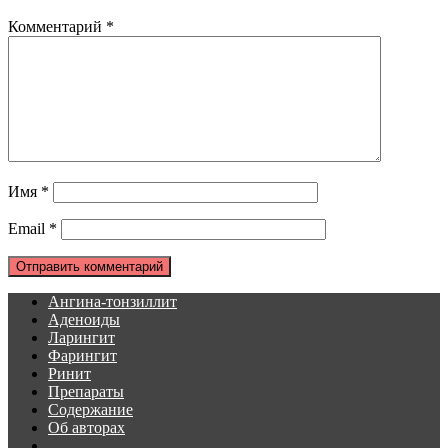
Комментарий
*
Имя
*
Email
*
Ангина-тонзиллит
Аденоиды
Ларингит
Фарингит
Ринит
Препараты
Содержание
Об авторах