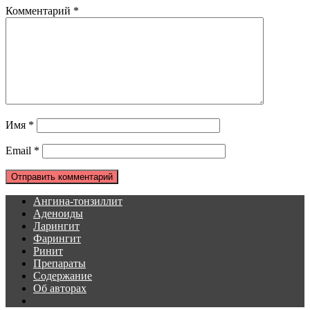
Комментарий
*
Имя
*
Email
*
Ангина-тонзиллит
Аденоиды
Ларингит
Фарингит
Ринит
Препараты
Содержание
Об авторах