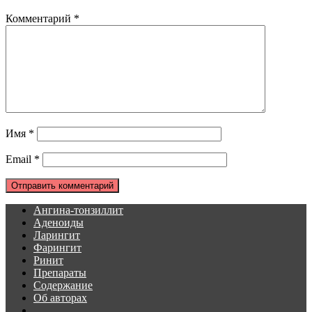
Комментарий
*
Имя
*
Email
*
Ангина-тонзиллит
Аденоиды
Ларингит
Фарингит
Ринит
Препараты
Содержание
Об авторах