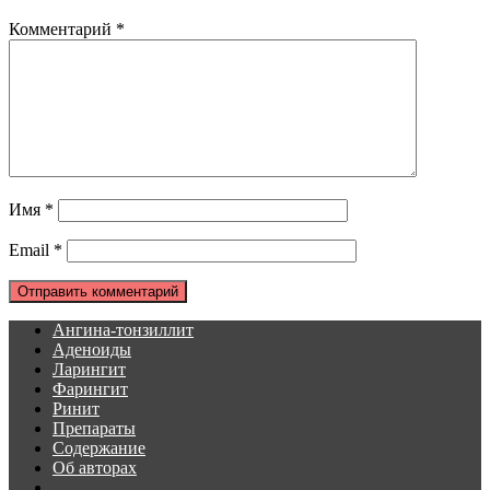
Комментарий
*
Имя
*
Email
*
Ангина-тонзиллит
Аденоиды
Ларингит
Фарингит
Ринит
Препараты
Содержание
Об авторах